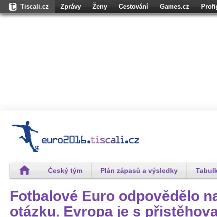
Tiscali.cz
Zprávy
Ženy
Cestování
Games.cz
Prof
Osobnosti.cz
Karaoketexty.cz
Úschovna.cz
Nedd.cz
Moul
Dokina.cz
CZhity.cz
Našepeníze.cz
StartupInsider.cz
Český tým
Plán zápasů a výsledky
Tabulk
Fotbalové Euro odpovědělo na
otázku. Evropa je s přistěhova