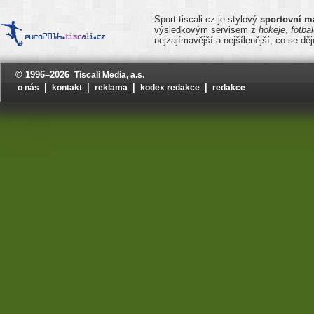
Sport.tiscali.cz je stylový
sportovní m
výsledkovým servisem z
hokeje
,
fotba
nejzajímavější a nejšílenější, co se d
© 1996–2026
Tiscali Media, a.s.
|
|
|
|
o nás
kontakt
reklama
kodex redakce
redakce