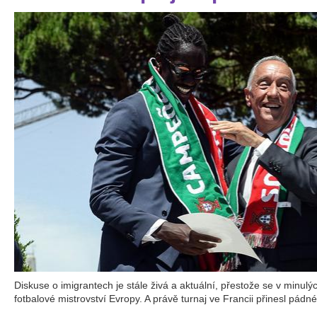
Diskuse o imigrantech je stále živá a aktuální, přestože se v minulýc
fotbalové mistrovství Evropy. A právě turnaj ve Francii přinesl pádné 