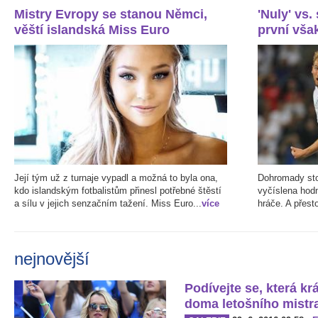
Mistry Evropy se stanou Němci,
'Nuly' vs.
věští islandská Miss Euro
první však
Její tým už z turnaje vypadl a možná to byla ona,
Dohromady stoj
kdo islandským fotbalistům přinesl potřebné štěstí
vyčíslena hod
a sílu v jejich senzačním tažení. Miss Euro...
více
hráče. A přest
nejnovější
Podívejte se, která kr
doma letošního mistr