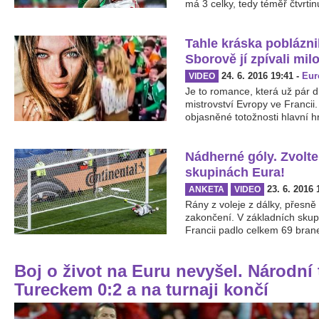
má 3 celky, tedy téměř čtvrtinu
Tahle kráska poblázni
Sborově jí zpívali mil
24. 6. 2016 19:41
-
Eur
VIDEO
Je to romance, která už pár d
mistrovství Evropy ve Francii.
objasněné totožnosti hlavní hrd
Nádherné góly. Zvolte
skupinách Eura!
23. 6. 2016 
ANKETA
VIDEO
Rány z voleje z dálky, přesně
zakončení. V základních sku
Francii padlo celkem 69 branek
Boj o život na Euru nevyšel. Národní 
Tureckem 0:2 a na turnaji končí