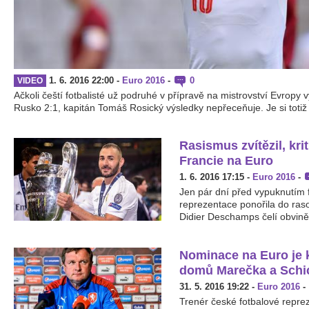
1. 6. 2016 22:00
-
Euro 2016
-
0
VIDEO
Ačkoli čeští fotbalisté už podruhé v přípravě na mistrovství Evropy v
Rusko 2:1, kapitán Tomáš Rosický výsledky nepřeceňuje. Je si toti
Rasismus zvítězil, kr
Francie na Euro
1. 6. 2016 17:15
-
Euro 2016
-
Jen pár dní před vypuknutím 
reprezentace ponořila do ras
Didier Deschamps čelí obviněn
Nominace na Euro je k
domů Marečka a Schi
31. 5. 2016 19:22
-
Euro 2016
-
Trenér české fotbalové repre