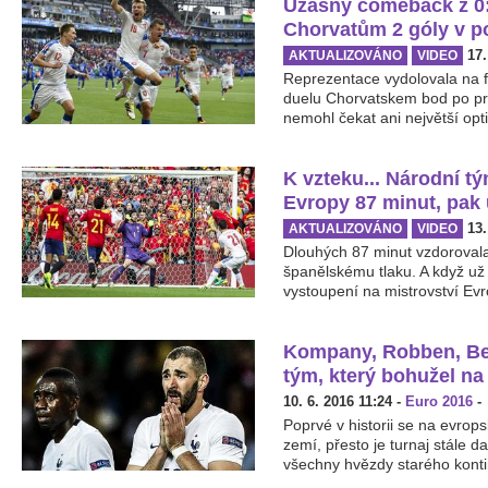
Úžasný comeback z 0:
Chorvatům 2 góly v p
17.
AKTUALIZOVÁNO
VIDEO
Reprezentace vydolovala na f
duelu Chorvatskem bod po pr
nemohl čekat ani největší opt
K vzteku... Národní t
Evropy 87 minut, pak 
13.
AKTUALIZOVÁNO
VIDEO
Dlouhých 87 minut vzdoroval
španělskému tlaku. A když už
vystoupení na mistrovství Evr
Kompany, Robben, Ben
tým, který bohužel na
10. 6. 2016 11:24
-
Euro 2016
-
Poprvé v historii se na evro
zemí, přesto je turnaj stále 
všechny hvězdy starého kontin