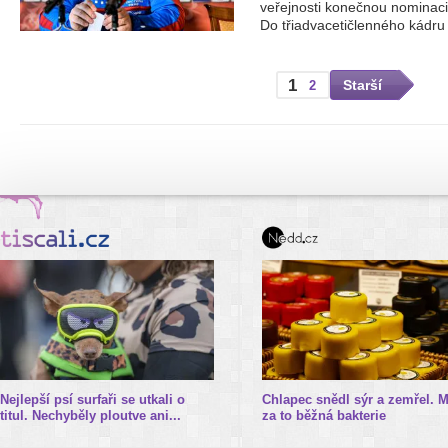
veřejnosti konečnou nominaci 
Do třiadvacetičlenného kádru 
1
Starší
2
Nejlepší psí surfaři se utkali o
Chlapec snědl sýr a zemřel. 
titul. Nechyběly ploutve ani...
za to běžná bakterie