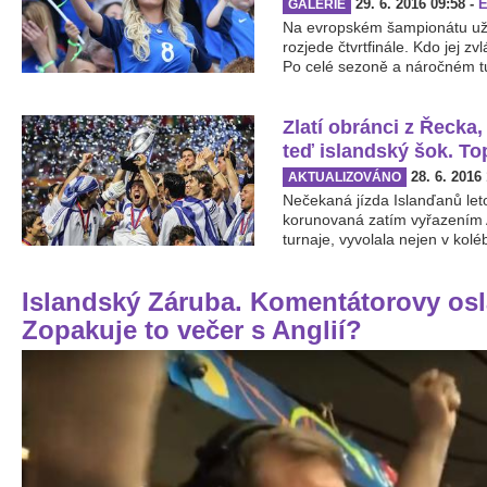
29. 6. 2016 09:58
-
E
GALERIE
Na evropském šampionátu už z
rozjede čtvrtfinále. Kdo jej z
Po celé sezoně a náročném tur
Zlatí obránci z Řecka,
teď islandský šok. To
28. 6. 2016
AKTUALIZOVÁNO
Nečekaná jízda Islanďanů let
korunovaná zatím vyřazením A
turnaje, vyvolala nejen v kolé
Islandský Záruba. Komentátorovy osla
Zopakuje to večer s Anglií?