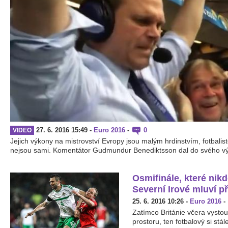
27. 6. 2016 15:49
-
Euro 2016
-
0
VIDEO
Jejich výkony na mistrovství Evropy jsou malým hrdinstvím, fotbalis
nejsou sami. Komentátor Gudmundur Benediktsson dal do svého vý
Osmifinále, které nikd
Severní Irové mluví p
25. 6. 2016 10:26
-
Euro 2016
-
Zatímco Británie včera vysto
prostoru, ten fotbalový si stál