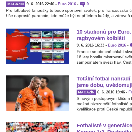
9. 6. 2016 22:40
-
Euro 2016
-
0
MAGAZÍN
Pro fotbalové fanoušky to bude sportovní svátek, pro francouzské úř
říše naprosté paranoie, kde může být nepřítelem každý, a zároveň 
10 stadionů pro Euro.
ragbyovém kolbišti
9. 6. 2016 16:33
-
Euro 2016
-
Francie se obecně chlubí skvě
18 lety hostila mistrovství sv
šampionátem svěží háv. Čeští 
Totální fotbal nahradí
jsme dobu, uvědomují
6. 6. 2016 19:46
-
F
MAGAZÍN
S novým postupovým klíčem b
možná nizozemští fotbalisté
kvalifikace proti České republi
Fotbalisté v generálce
Koreou 1:2. Rozhodly 