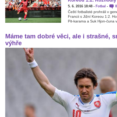
5. 6. 2016 18:48
-
Fotbal
-
0
Čeští fotbalisté prohráli v ge
Francii s Jižní Koreou 1:2. H
Pit-karama a Suk Hjon-čuna v 
Máme tam dobré věci, ale i strašné, 
výhře