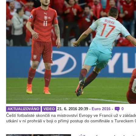
21. 6. 2016 20:39
-
Euro 2016
-
0
AKTUALIZOVÁNO
VIDEO
Čeští fotbalisté skončili na mistrovství Evropy ve Francii už v zák
utkání v ní prohráli v boji o přímý postup do osmifinále s Tureckem 0:2